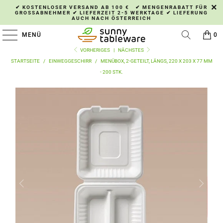
✔ KOSTENLOSER VERSAND AB 100 € ✔ MENGENRABATT FÜR
GROSSABNEHMER ✔ LIEFERZEIT 2-5 WERKTAGE ✔ LIEFERUNG A
UCH NACH ÖSTERREICH
MENÜ
0
VORHERIGES
|
NÄCHSTES
STARTSEITE
/
EINWEGGESCHIRR
/
MENÜBOX, 2-GETEILT, LÄNGS, 220 X 203 X 77 MM
- 200 STK.