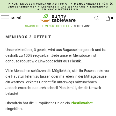
✔ KOSTENLOSER VERSAND AB 100 € ✔ MENGENRABATT FÜR
GROSSABNEHMER ✔ LIEFERZEIT 2-5 WERKTAGE ✔ LIEFERUNG A
UCH NACH ÖSTERREICH
MENÜ
0
STARTSEITE
/
MENÜBOX 3 GETEILT
/
SEITE 1 VON 1
MENÜBOX 3 GETEILT
Unsere Menübox, 3 geteilt, wird aus Bagasse hergestellt und ist
deshalb zu 100% recycelbar. Jede unserer Menüboxen ist
genauso robust wie Einweggeschirr aus Plastik.
Viele Menschen schätzen die Möglichkeit, sich ihr Essen direkt vor
die Haustür liefern zu lassen oder mal eben in der Mittagspause
ein warmes, leckeres Gericht für unterwegs mitzunehmen.
Jedoch entsteht dadurch schnell Plastikmüll, der die Umwelt
belastet.
Obendrein hat die Europäische Union ein
Plastikverbot
eingeführt.