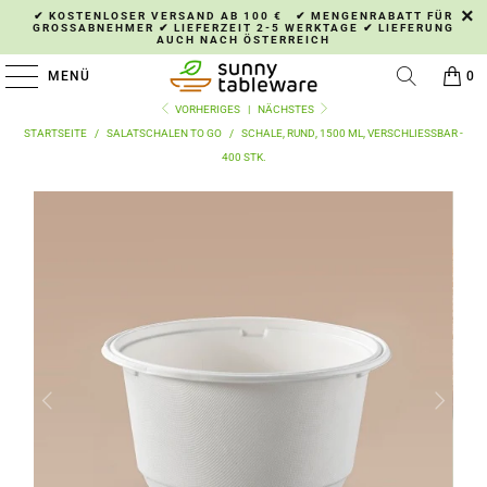
✔ KOSTENLOSER VERSAND AB 100 € ✔ MENGENRABATT FÜR
GROSSABNEHMER ✔ LIEFERZEIT 2-5 WERKTAGE ✔ LIEFERUNG A
UCH NACH ÖSTERREICH
MENÜ
0
VORHERIGES
|
NÄCHSTES
STARTSEITE
/
SALATSCHALEN TO GO
/
SCHALE, RUND, 1500 ML, VERSCHLIESSBAR - 4
00 STK.